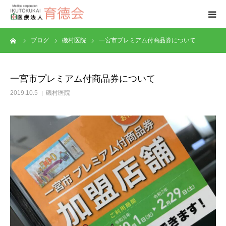
ーム
ブログ
磯村医院
一宮市プレミアム付商品券について
トップページ
磯村医院
一宮市プレミアム付商品券について
2019.10.5
磯村医院
医師紹介
介護
問い合わせ
アクセス